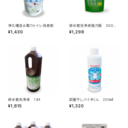
浄化槽汲み取りトイレ消臭剤
排水管洗浄液強力版 300
㎖
¥1,430
¥1,298
排水管洗浄液 1.8ℓ
部屋干しバイオくん 200㎖
¥1,815
¥1,320