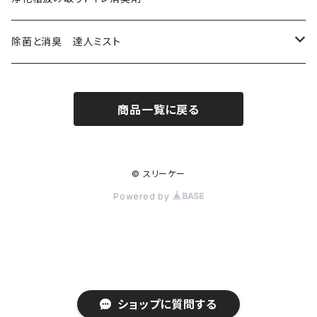
排水管洗浄液 強力版 300ｍL
除菌と消臭 達人ミスト
達人ミスト 希釈済480㎖
商品一覧に戻る
達人ミスト 原液180㎖
© スリーケー
Powered by
ショップに質問する