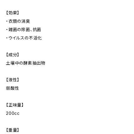
【効果】
・衣類の消臭
・雑菌の除菌、抗菌
・ウイルスの不活化
【成分】
土壌中の酵素抽出物
【液性】
弱酸性
【正味量】
200cc
【重量】