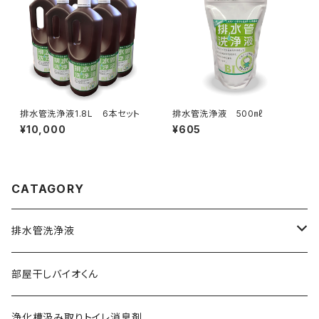
排水管洗浄液1.8L 6本セット
排水管洗浄液 500㎖
¥10,000
¥605
CATAGORY
排水管洗浄液
排水管洗浄液 500mL
部屋干しバイオくん
排水管洗浄液 1.8L
浄化槽汲み取りトイレ消臭剤