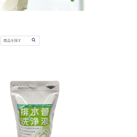
排水管洗浄液 500㎖
¥605